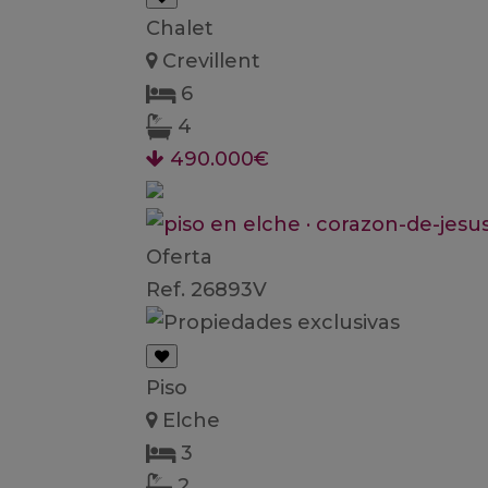
Chalet
Crevillent
6
4
490.000€
Oferta
Ref. 26893V
Piso
Elche
3
2