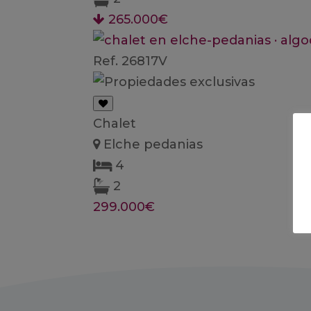
265.000€
Ref. 26817V
Chalet
Elche pedanias
4
2
299.000€