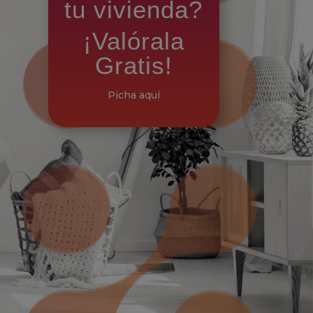
tu vivienda?
¡Valórala
Gratis!
Picha aquí