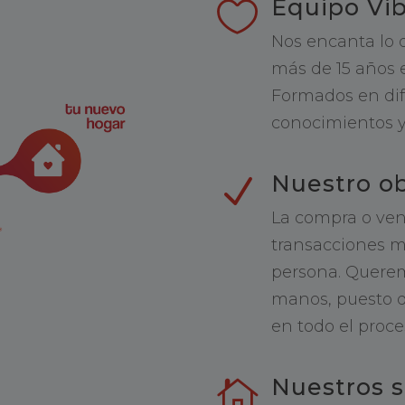
Equipo Vi

Nos encanta lo 
más de 15 años 
Formados en dif
conocimientos y 
Nuestro ob
N
La compra o ven
transacciones m
persona. Querem
manos, puesto q
en todo el proce
Nuestros s
