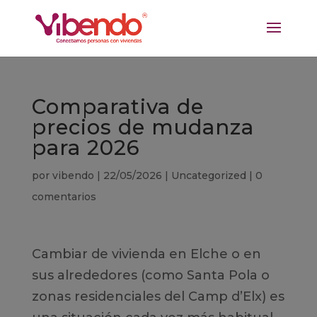
Comparativa de
precios de mudanza
para 2026
por
vibendo
|
22/05/2026
|
Uncategorized
|
0
comentarios
Cambiar de vivienda en Elche o en
sus alrededores (como Santa Pola o
zonas residenciales del Camp d’Elx) es