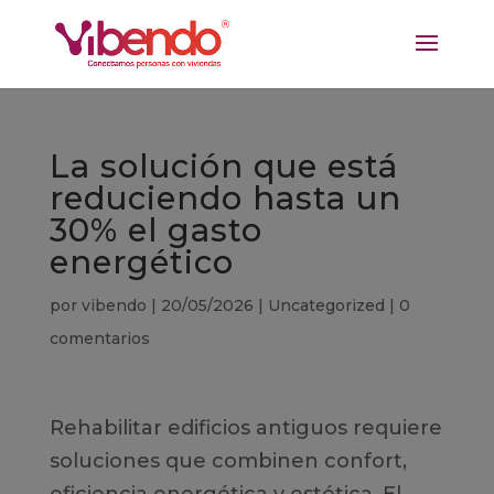
La solución que está
reduciendo hasta un
30% el gasto
energético
por
vibendo
|
20/05/2026
|
Uncategorized
|
0
comentarios
Rehabilitar edificios antiguos requiere
soluciones que combinen confort,