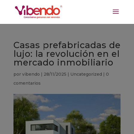
Casas prefabricadas de
lujo: la revolución en el
mercado inmobiliario
por
vibendo
|
28/11/2025
|
Uncategorized
|
0
comentarios