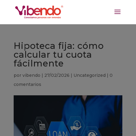
Hipoteca fija: cómo
calcular tu cuota
fácilmente
por
vibendo
|
27/02/2026
|
Uncategorized
|
0
comentarios