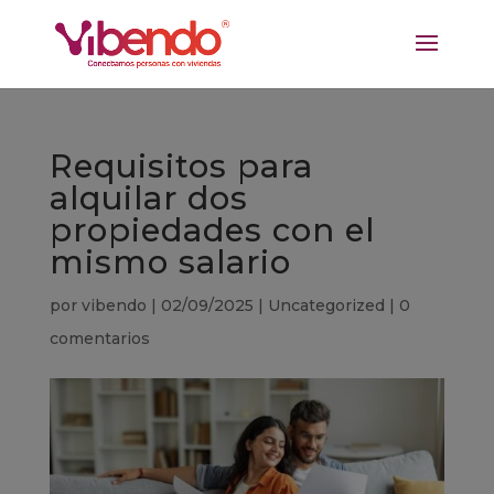
Requisitos para
alquilar dos
propiedades con el
mismo salario
por
vibendo
|
02/09/2025
|
Uncategorized
|
0
comentarios