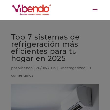
Top 7 sistemas de
refrigeración más
eficientes para tu
hogar en 2025
por
vibendo
|
26/08/2025
|
Uncategorized
|
0
comentarios